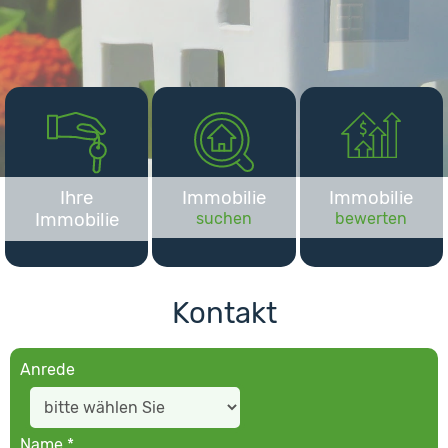
Ihre
Immobilie
Immobilie
Immobilie
suchen
bewerten
Kontakt
Anrede
Name *