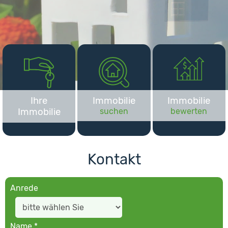
Ihre
Immobilie
Immobilie
Immobilie
suchen
bewerten
Kontakt
Anrede
Name *