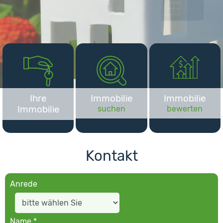
Ihre
Immobilie
Immobilie
Immobilie
suchen
bewerten
Kontakt
Anrede
Name *